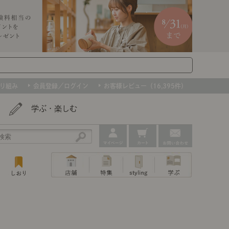
り組み
会員登録／ログイン
お客様レビュー（16,395件）
学ぶ・楽しむ
アウトレット
ェア
ー
プ
組み合わせて作るキッチン収納
「あぐらをかける」ソファー
お肌を守るレースカーテン
たインテリアを、数量限定で。早いもの勝ちです！
ップ
トップ
｜ポイントスタイ
センスのいらないインテリア｜動画
特集 一覧
・本棚
ン・スリッパ