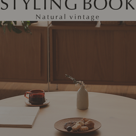
ング編
リング編
展示アイテム
展
アクセス
ア
デスク・チェア
収納雑貨
エプロン・クロス
こたつ
アート・フレーム
キッチンツール
照明
置物・オ
ナチュラルヴィンテージを知る
ナチュラルヴィンテージ実例
ナチュラルヴィンテージの基
フラワーベース・花瓶
観葉植物
家電
トップ
ト
涼感寝具特集
夏の快適インテリア特集
リビング家具特集
インテリアを学ぶ
展示アイテム
展
アクセス
ア
ディスプレイの基本
お手入れの基本
コツとノ
収納の基本
寝室の基本
キッチン
カーテンの基本
インテリアを楽しむ
Let's DIY！
植物と暮らそう
話題の場
食べるを楽しむ
日々のできごと
リセノのこと
蚤の市で見つけた偏愛品
Re:CENO Vlog（動画）
Re:CENO 