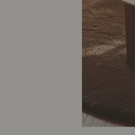
製品ストーリー
お知らせ
書籍連動企画
オリジナル家具の企画経緯
お部屋ビフォーアフター
Vlog「日々うらら」