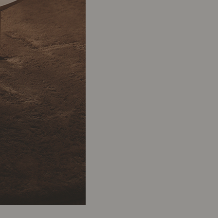
ポート
お店だより
ネートレッスン
ナチュラルヴィンテージの作り方
ときどき、古いもの」
Vlog「晴れのち、キッチン」
ネートレッスン