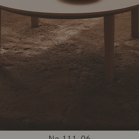
商品紹介（動画）
リセノ ランチ部
お仕事レ
特集
AGRAソファのこと
センスのいらないインテリア
コーディ
人気の連載
ルームツアー
モーニングルーティン
Vlog「
Vlog「にわかに、暮らせば。」
ナチュラルヴィンテージの作り方
コーディ
No.
111-06