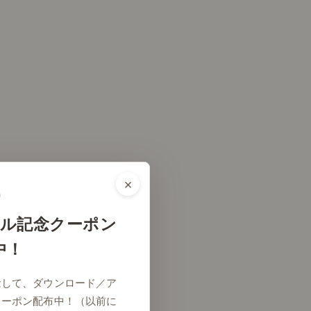
×
ル記念クーポン
中！
リビング
念して、ダウンロード／ア
クーポン配布中！（以前に