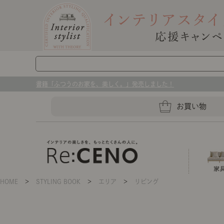
書籍「ふつうのお家を、美しく。」発売しました！
お買い物
HOME
＞
STYLING BOOK
＞
エリア
＞
リビング
ソファー
ラグマット・カーペット
キッチングッズ収納
ソファー、ラグ、ベッド、照明
センスのいらないインテリア｜お部屋づ
ベッド
ケア用品
プレート・お皿
店舗TOP