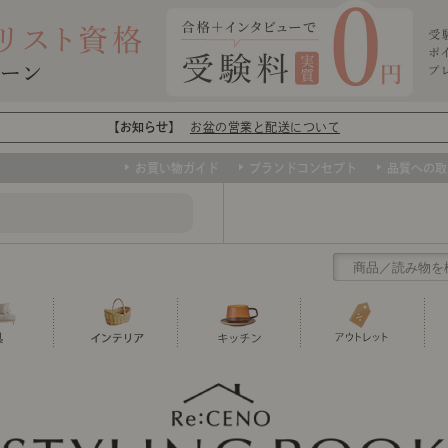
【お知らせ】
お盆の営業と配送について
お買い物ガイド
ブランドコンセプト
品質への取
クリアランス
テーブル
カーテン・ブラインド
グラス
ダイニング
寝具・布団
カトラリー
椅子・チ
寝具カバ
マグカッ
センスのいらないインテリア
など、欲しいインテリアをお得な価格で！
撮影などで使用し
トップ
ト
くりの
センスのいらないインテリア｜ベーススタイリ
センスのいらないインテリア
ユニットシェルフ
ミラー
ボウル・鉢
TVボード
時計
ポット
収納家具
クッショ
保存容器