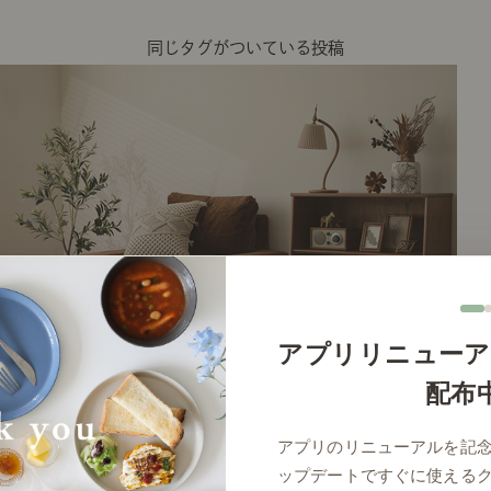
同じタグがついている投稿
アプリリニューア
配布
# 
アプリのリニューアルを記
ップデートですぐに使える