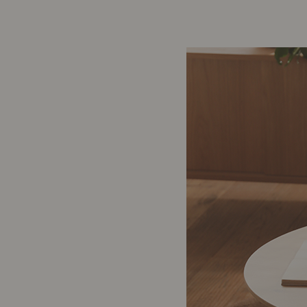
前に
キッチン家具
タオル・サニタリー
コーヒーグッズ
ナチュラルヴィンテージとは？
キッズ家具
フレグランス
Sunny in my life
コーディネートの基本
ダイニングの基本
照明の基本
みんなのエッセイ
おすすめカフェ
僕と私の愛用品