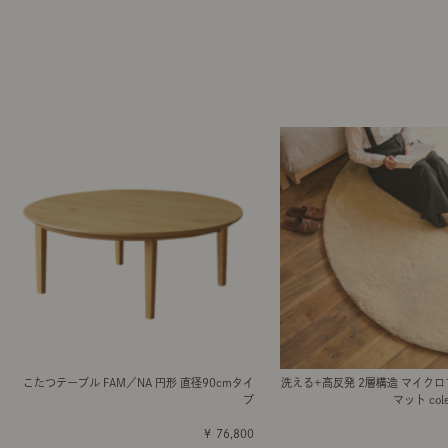
こたつテーブル FAM／NA 円形 直径90cmタイ
洗える+高反発 2層構造 マイク
プ
マット col
￥ 76,800