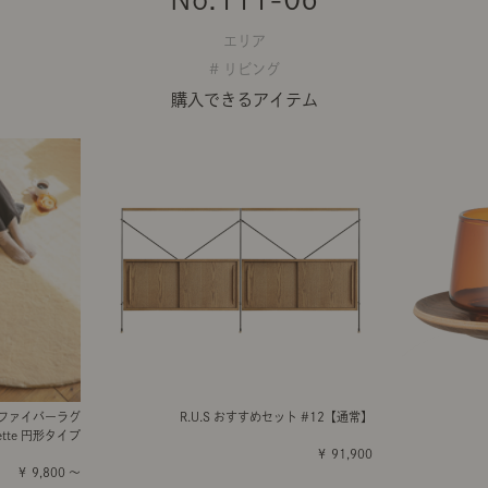
エリア
# リビング
購入できるアイテム
ロファイバーラグ
R.U.S おすすめセット #12【通常】
ette 円形タイプ
￥ 91,900
￥ 9,800 ～