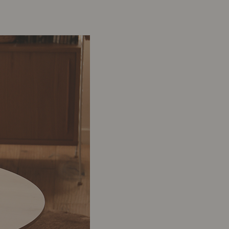
示アイテム
展示アイテム
クセス
アクセス
ブジェ
本
ップ
ダイニング特集
示アイテム
クセス
ウハウ（動画）
リビングの基本
の基本
書斎の基本
所レポ
本と音楽と映画
product
Buyer's Voice