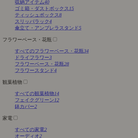
収納アイテム
40
ゴミ箱・ダストボックス
15
ティッシュボックス
8
スリッパラック
4
傘立て・アンブレラスタンド
5
フラワーベース・花瓶
すべてのフラワーベース・花瓶
34
ドライフラワー
3
フラワーベース・花瓶
28
フラワースタンド
4
観葉植物
すべての観葉植物
14
フェイクグリーン
12
鉢カバー
2
家電
すべての家電
2
オーディオ
2