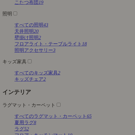
こたつ布団
19
照明
すべての照明
43
天井照明
20
壁掛け照明
2
フロアライト・テーブルライト
18
照明アクセサリー
3
キッズ家具
すべてのキッズ家具
2
キッズチェア
2
インテリア
ラグマット・カーペット
すべてのラグマット・カーペット
65
夏用ラグ
8
ラグ
52