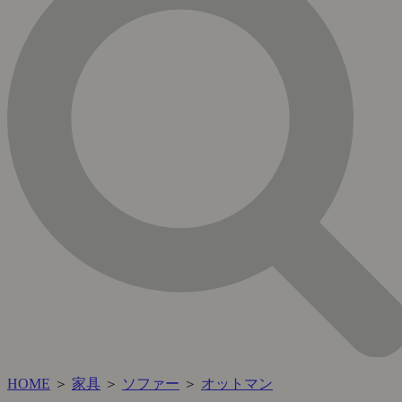
HOME
＞
家具
＞
ソファー
＞
オットマン