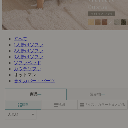
すべて
1人掛けソファ
2人掛けソファ
3人掛けソファ
ソファベッド
カウチソファ
オットマン
替えカバー・パーツ
商品
読み物
標準
詳細
サイズ／カラーをまとめる