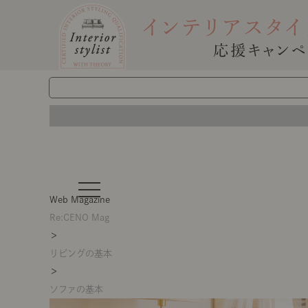
t
o
Web Magazine
g
g
Re:CENO Mag
l
＞
e
n
リビングの基本
a
v
＞
i
g
ソファの基本
a