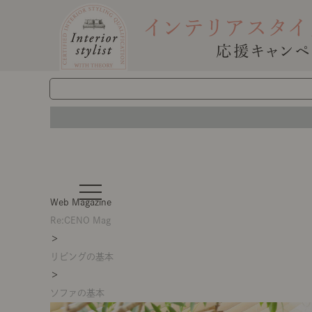
t
o
Web Magazine
g
g
Re:CENO Mag
l
＞
e
n
リビングの基本
a
v
＞
i
g
ソファの基本
a