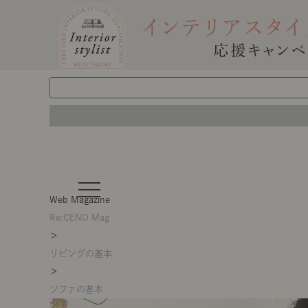
t
o
Web Magazine
g
g
Re:CENO Mag
l
＞
e
n
リビングの基本
a
v
＞
i
g
ソファの基本
a