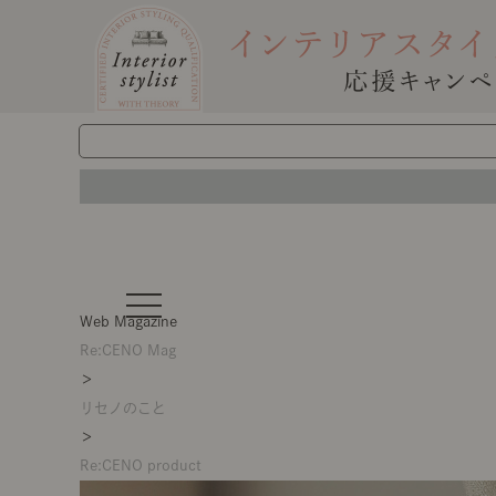
t
o
Web Magazine
g
g
Re:CENO Mag
l
＞
e
n
リセノのこと
a
v
＞
i
g
Re:CENO product
a