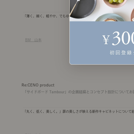
「薄く、細く、軽やか、でもゆったり。」な新作のオリジナルソファーを
BM 山本
Re:CENO product
「サイドボード Tambour」の企画経緯とコンセプト設計について
「丸く、低く、美しく。」扉の美しさが映える新作キャビネットについて