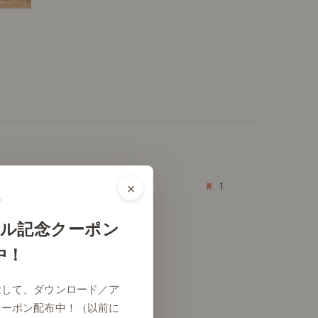
×
1
ル記念クーポン
中！
念して、ダウンロード／ア
クーポン配布中！（以前に