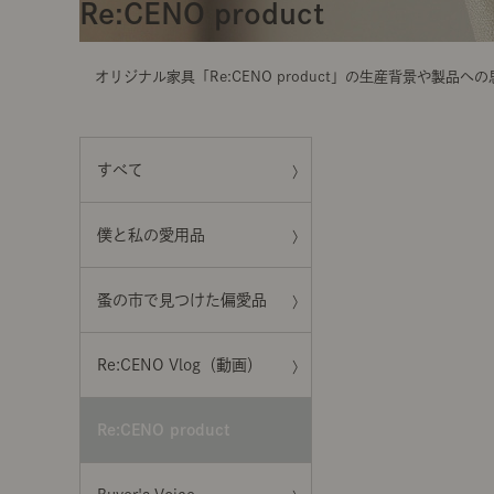
t
Re:CENO product
i
o
n
オリジナル家具「Re:CENO product」の生産背景や製品
すべて
僕と私の愛用品
蚤の市で見つけた偏愛品
Re:CENO Vlog（動画）
Re:CENO product