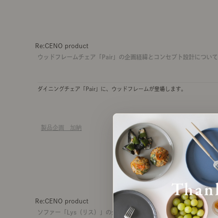
Re:CENO product
ウッドフレームチェア「Pair」の企画経緯とコンセプト設計につい
ダイニングチェア「Pair」に、ウッドフレームが登場します。
製品企画 加納
Re:CENO product
ソファー「Lys（リス）」の企画経緯とコンセプト設計についてお話