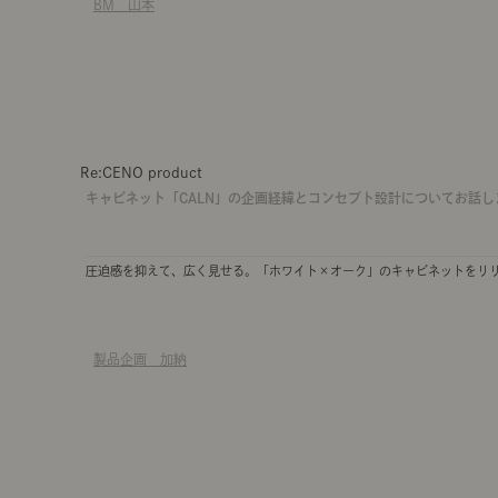
BM 山本
Re:CENO product
キャビネット「CALN」の企画経緯とコンセプト設計についてお話し
圧迫感を抑えて、広く見せる。「ホワイト×オーク」のキャビネットをリ
製品企画 加納