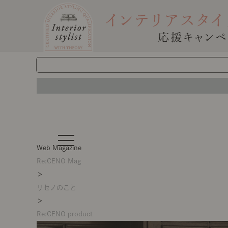
t
o
Web Magazine
g
g
Re:CENO Mag
l
＞
e
n
リセノのこと
a
v
＞
i
g
Re:CENO product
a