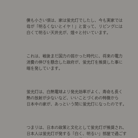
僕も小さい頃は、家は蛍光灯でしたし、今も実家では
母が「明るくないとイヤ！」と言って、リビングには
白くて明るい天井光が、煌々と付いています。
これは、戦後まだ国力の弱かった時代に、将来の電力
消費の伸びを懸念した政府が、蛍光灯を推奨した事に
端を発しています。
蛍光灯は、白熱電球より発光効率がよく、寿命も長く
熱の放射が少ないなど、いいことづくめの特徴から
日本中の家が、あっという間に蛍光灯になったのです。
つまりは、日本の政策と文化として蛍光灯が推奨され、
日本人は蛍光灯が発する「白く、明るい」部屋で過ごす