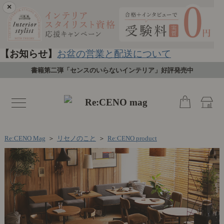
×
【お知らせ】
お盆の営業と配送について
書籍第二弾「センスのいらないインテリア」好評発売中
toggle
navigation
Re:CENO Mag
＞
リセノのこと
＞
Re:CENO product