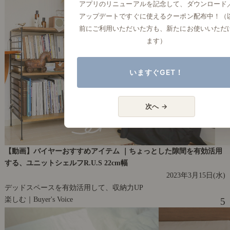
アプリのリニューアルを記念して、ダウンロード
アップデートですぐに使えるクーポン配布中！（
前にご利用いただいた方も、新たにお使いいただ
ます）
いますぐGET！
次へ →
【動画】バイヤーおすすめアイテム ｜ちょっとした隙間を有効活用
する、ユニットシェルフR.U.S 22cm幅
2023年3月15日(水)
デッドスペースを有効活用して、収納力UP
楽しむ｜Buyer's Voice
5