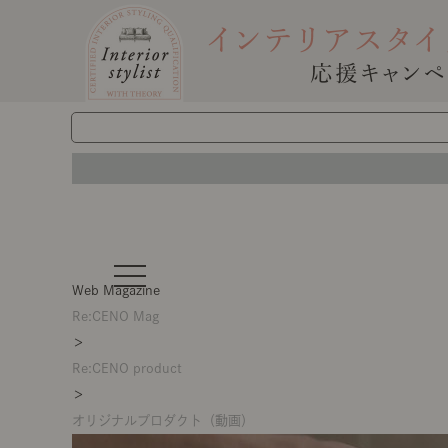
t
o
Web Magazine
g
g
Re:CENO Mag
l
＞
e
n
Re:CENO product
a
v
＞
i
g
オリジナルプロダクト（動画）
a