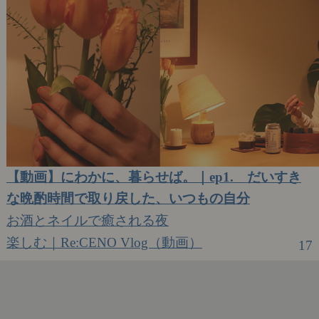
【動画】にわかに、暮らせば。｜ep1. だいすき
な晩酌時間で取り戻した、いつもの自分
お酒とネイルで癒される夜
楽しむ｜Re:CENO Vlog（動画）
17