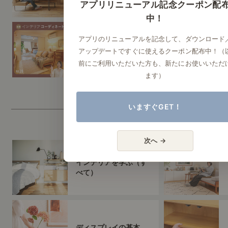
アプリリニューアル記念クーポン配
中！
アプリのリニューアルを記念して、ダウンロード
ナチュラルヴィンテー
アップデートですぐに使えるクーポン配布中！（
ジ実例
前にご利用いただいた方も、新たにお使いいただ
ます）
いますぐGET！
インテリアを学ぶ
次へ →
インテリアを学ぶ（す
べて）
ディスプレイの基本