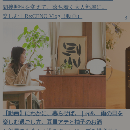
間接照明を変えて、落ち着く大人部屋に。
楽しむ｜Re:CENO Vlog（動画）
3
【動画】にわかに、暮らせば。｜ep9. 雨の日を
楽しむ過ごし方。豆皿アテと柚子のお酒