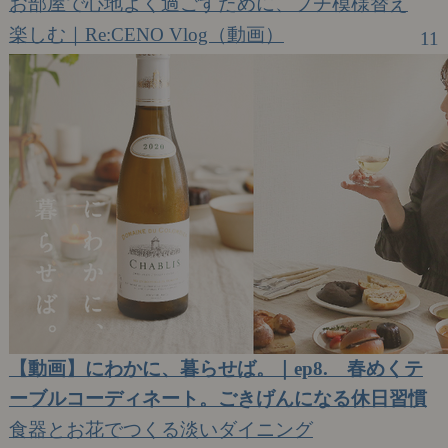
お部屋で心地よく過ごすために、プチ模様替え
楽しむ｜Re:CENO Vlog（動画）
11
【動画】にわかに、暮らせば。｜ep8. 春めくテ
ーブルコーディネート。ごきげんになる休日習慣
食器とお花でつくる淡いダイニング