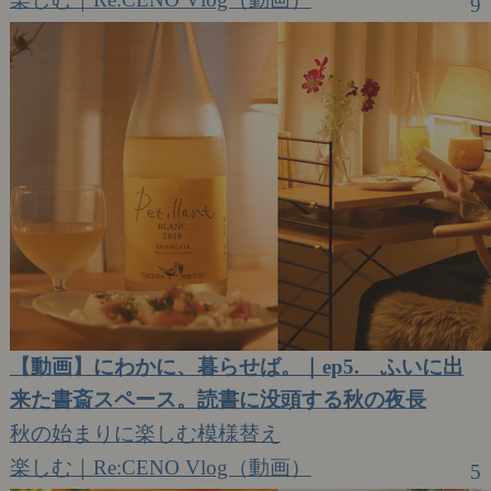
9
【動画】にわかに、暮らせば。｜ep5. ふいに出
来た書斎スペース。読書に没頭する秋の夜長
秋の始まりに楽しむ模様替え
楽しむ｜Re:CENO Vlog（動画）
5