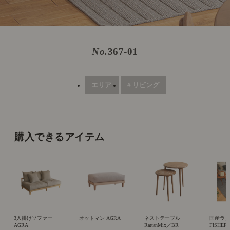
No.
367-01
エリア
# リビング
購入できるアイテム
3人掛けソファー
オットマン AGRA
ネストテーブル
国産ラ
AGRA
RattanMix／BR
FISHER