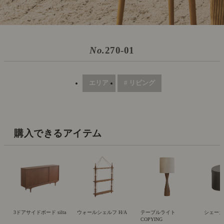
No.
270-01
エリア
# リビング
購入できるアイテム
3ドアサイドボード silta
ウォールシェルフ H/A
テーブルライト
シェー
COPYING