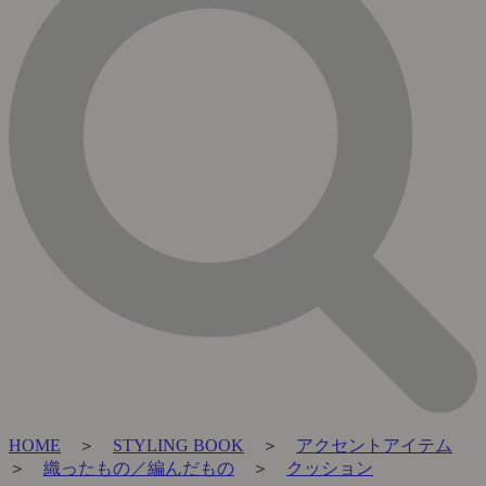
HOME
＞
STYLING BOOK
＞
アクセントアイテム
＞
織ったもの／編んだもの
＞
クッション