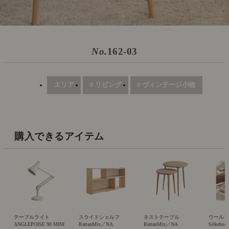
No.
162-03
エリア
# リビング
# ヴィンテージ小物
購入できるアイテム
テーブルライト
スライドシェルフ
ネストテーブル
ウール
ANGLEPOISE 90 MINI
RattanMix／NA
RattanMix／NA
Silkeb