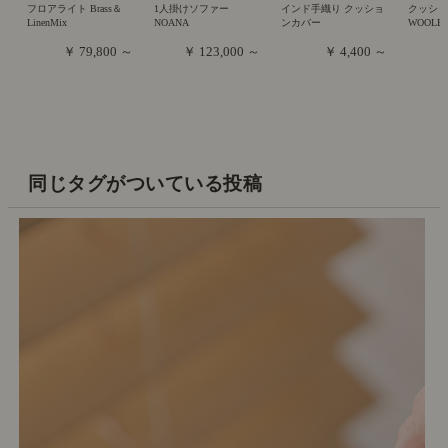
フロアライト Brass＆
1人掛けソファー
インド手織り クッショ
クッシ
LinenMix
NOANA
ンカバー
WOOLE
￥ 79,800 ～
￥ 123,000 ～
￥ 4,400 ～
同じタグがついている投稿