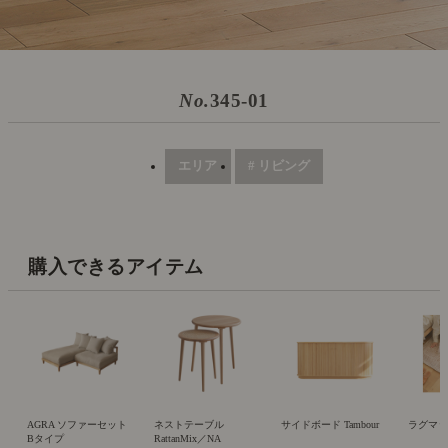
No.
345-01
エリア
# リビング
購入できるアイテム
AGRA ソファーセット
ネストテーブル
サイドボード Tambour
ラグマット
Bタイプ
RattanMix／NA