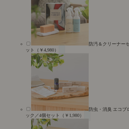
防汚＆クリーナー
ット（￥4,980）
防虫・消臭 エコブ
ック／4個セット（￥1,980）