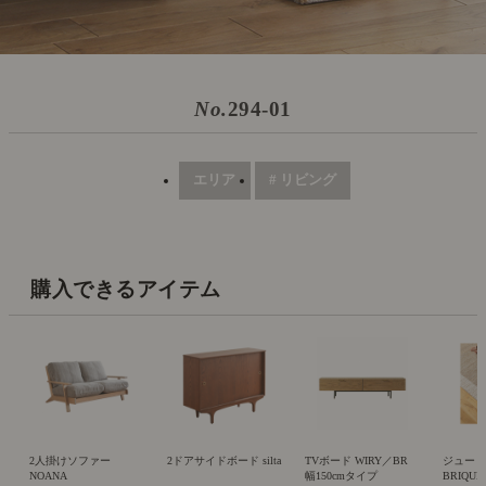
No.
294-01
エリア
# リビング
購入できるアイテム
2人掛けソファー
2ドアサイドボード silta
TVボード WIRY／BR
ジュー
NOANA
幅150cmタイプ
BRIQUE