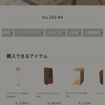
No.
243-04
 自然素材
# ドライフラワー
# リビング
# 花器
# 観葉植物
購入できるアイテム
フロアライト Brass＆
シェルフキャビネット
サイドテーブル folk／
シェー
LinenMix
silta
NA
￥ 79,800 ～
￥ 168,000
￥ 21,800