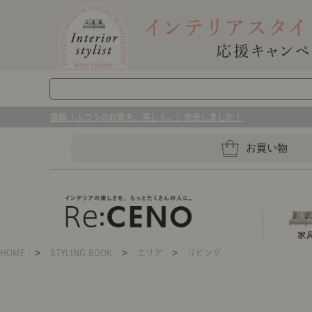
書籍「ふつうのお家を、美しく。」発売しました！
お買い物
HOME
＞
STYLING BOOK
＞
エリア
＞
リビング
ソファー
ラグマット・カーペット
キッチングッズ収納
ソファー、ラグ、ベッド、照明
センスのいらないインテリア｜お部屋づ
ベッド
ケア用品
プレート・お皿
店舗TOP