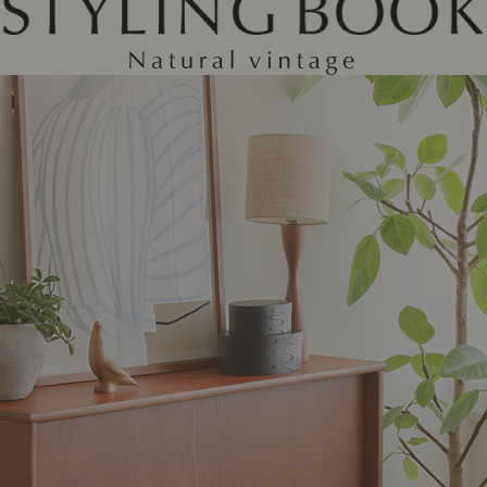
ング編
リング編
展示アイテム
展
アクセス
ア
デスク・チェア
収納雑貨
エプロン・クロス
こたつ
アート・フレーム
キッチンツール
照明
置物・オ
ナチュラルヴィンテージを知る
ナチュラルヴィンテージ実例
ナチュラルヴィンテージの基
フラワーベース・花瓶
観葉植物
家電
トップ
ト
涼感寝具特集
夏の快適インテリア特集
リビング家具特集
インテリアを学ぶ
展示アイテム
展
アクセス
ア
ディスプレイの基本
お手入れの基本
コツとノ
収納の基本
寝室の基本
キッチン
カーテンの基本
インテリアを楽しむ
Let's DIY！
植物と暮らそう
話題の場
食べるを楽しむ
日々のできごと
リセノのこと
蚤の市で見つけた偏愛品
Re:CENO Vlog（動画）
Re:CENO 