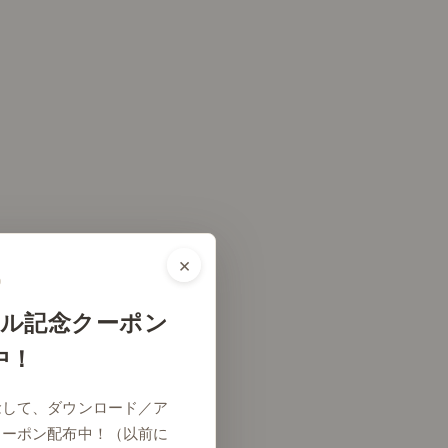
×
ル記念クーポン
中！
リビング
念して、ダウンロード／ア
クーポン配布中！（以前に