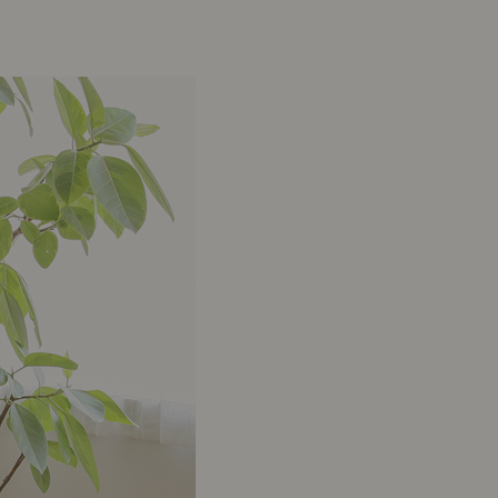
示アイテム
展示アイテム
クセス
アクセス
ブジェ
本
ップ
ダイニング特集
示アイテム
クセス
ウハウ（動画）
リビングの基本
の基本
書斎の基本
所レポ
本と音楽と映画
product
Buyer's Voice