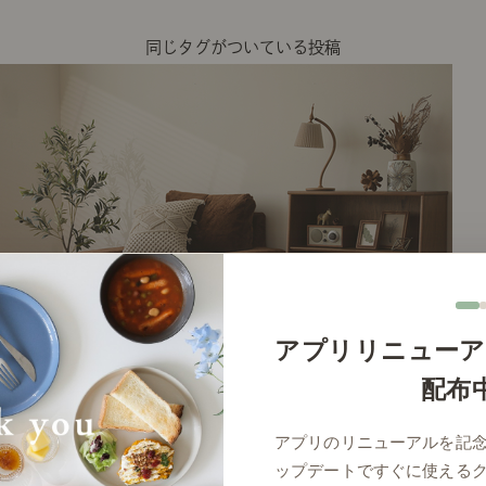
同じタグがついている投稿
アプリリニューア
配布
# 
アプリのリニューアルを記
ップデートですぐに使える