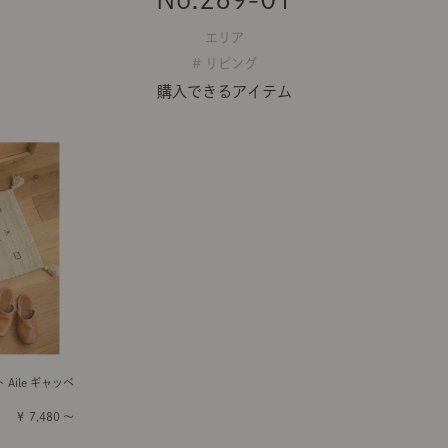
エリア
# リビング
購入できるアイテム
Aile ギャッベ
￥ 7,480 ～