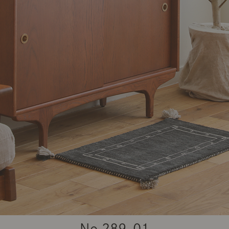
商品紹介（動画）
リセノ ランチ部
お仕事レ
特集
AGRAソファのこと
センスのいらないインテリア
コーディ
人気の連載
ルームツアー
モーニングルーティン
Vlog「
Vlog「にわかに、暮らせば。」
ナチュラルヴィンテージの作り方
コーディ
No.
289-01