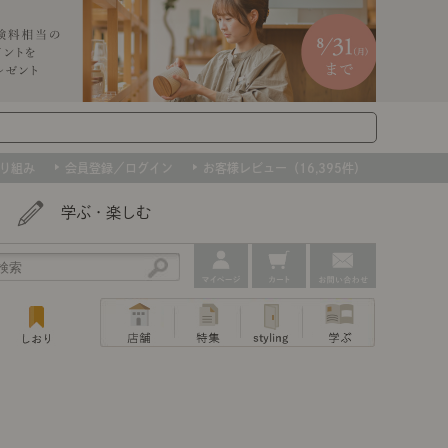
り組み
会員登録／ログイン
お客様レビュー（16,395件）
学ぶ・楽しむ
アウトレット
ェア
ー
プ
組み合わせて作るキッチン収納
「あぐらをかける」ソファー
お肌を守るレースカーテン
たインテリアを、数量限定で。早いもの勝ちです！
ップ
トップ
｜ポイントスタイ
センスのいらないインテリア｜動画
特集 一覧
・本棚
ン・スリッパ