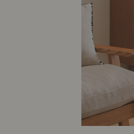
製品ストーリー
お知らせ
書籍連動企画
オリジナル家具の企画経緯
お部屋ビフォーアフター
Vlog「日々うらら」