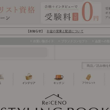
【お知らせ】
お盆の営業と配送について
お買い物ガイド
ブランドコンセプト
品質への取
クリアランス
テーブル
カーテン・ブラインド
グラス
ダイニング
寝具・布団
カトラリー
椅子・チ
寝具カバ
マグカッ
センスのいらないインテリア
など、欲しいインテリアをお得な価格で！
撮影などで使用し
トップ
ト
くりの
センスのいらないインテリア｜ベーススタイリ
センスのいらないインテリア
ユニットシェルフ
ミラー
ボウル・鉢
TVボード
時計
ポット
収納家具
クッショ
保存容器