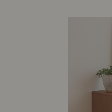
前に
キッチン家具
タオル・サニタリー
コーヒーグッズ
ナチュラルヴィンテージとは？
キッズ家具
フレグランス
Sunny in my life
コーディネートの基本
ダイニングの基本
照明の基本
みんなのエッセイ
おすすめカフェ
僕と私の愛用品