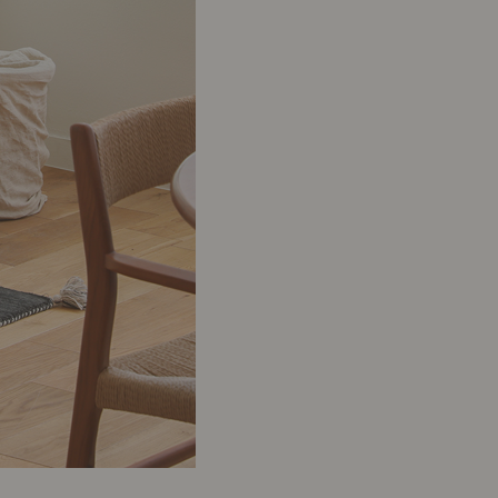
ポート
お店だより
ネートレッスン
ナチュラルヴィンテージの作り方
ときどき、古いもの」
Vlog「晴れのち、キッチン」
ネートレッスン