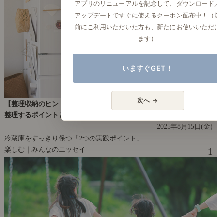
アプリのリニューアルを記念して、ダウンロード
アップデートですぐに使えるクーポン配布中！（
前にご利用いただいた方も、新たにお使いいただ
ます）
いますぐGET！
次へ →
【整理収納のヒント手帖】夏は、「冷蔵庫」がパンパン。すっきり
整理するポイントとは？
2025年8月15日(金)
冷蔵庫をすっきり保つ「2つの実践ポイント」
楽しむ｜みんなのエッセイ
1