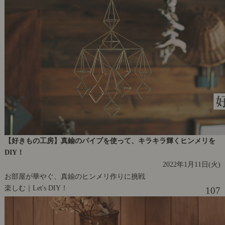
【好きもの工房】真鍮のパイプを使って、キラキラ輝くヒンメリを
DIY！
2022年1月11日(火)
お部屋が華やぐ、真鍮のヒンメリ作りに挑戦
楽しむ｜Let's DIY！
107