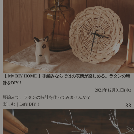
【 My DIY HOME 】手編みならではの表情が楽しめる。ラタンの時
計をDIY！
2021年12月01日(水)
籐編みで、ラタンの時計を作ってみませんか？
楽しむ｜Let's DIY！
33