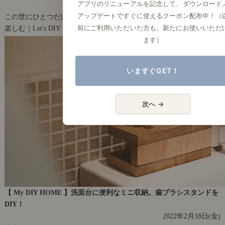
アプリのリニューアルを記念して、ダウンロード
2022年3月22日(火)
アップデートですぐに使えるクーポン配布中！（
この世にひとつだけの、オリジナルマグネット
前にご利用いただいた方も、新たにお使いいただ
楽しむ｜Let's DIY！
31
ます）
いますぐGET！
次へ →
【 My DIY HOME 】洗面台に便利なミニ収納。歯ブラシスタンドを
DIY！
2022年2月18日(金)