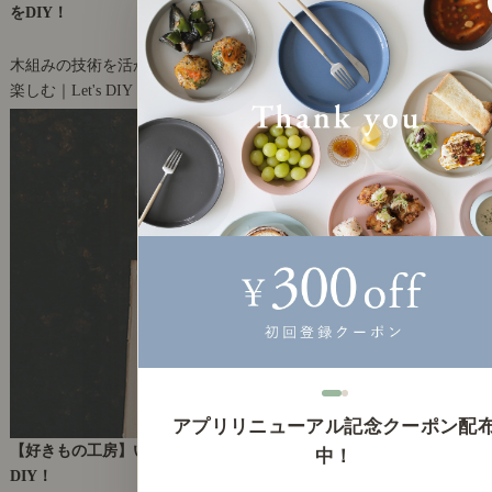
をDIY！
2022年3月25日(金)
木組みの技術を活かしたシェルフ作り
楽しむ｜Let's DIY！
31
アプリリニューアル記念クーポン配
【好きもの工房】いろんな石を使って、オリジナルのマグネットを
中！
DIY！