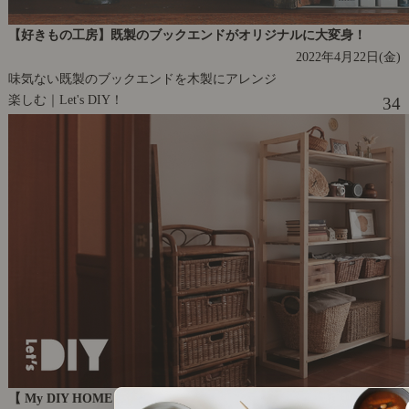
【好きもの工房】既製のブックエンドがオリジナルに大変身！
2022年4月22日(金)
味気ない既製のブックエンドを木製にアレンジ
楽しむ｜Let's DIY！
34
【 My DIY HOME 】大入れ加工で美しく。木組みのウッドシェルフ