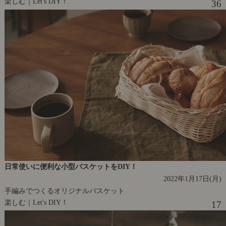
楽しむ｜Let's DIY！
36
日常使いに便利な小型バスケットをDIY！
2022年1月17日(月)
手編みでつくるオリジナルバスケット
楽しむ｜Let's DIY！
17