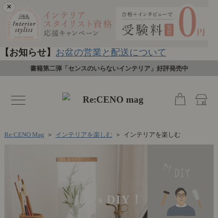
×
【お知らせ】
お盆の営業と配送について
書籍第二弾「センスのいらないインテリア」好評発売中
toggle
navigation
Re:CENO Mag
＞
インテリアを楽しむ
＞
インテリアを楽しむ
Let's DIY！