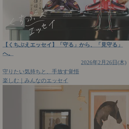
【くちぶえエッセイ】「守る」から、「見守る」
へ。
2026年2月26日(木)
守りたい気持ちと、手放す覚悟
楽しむ｜みんなのエッセイ