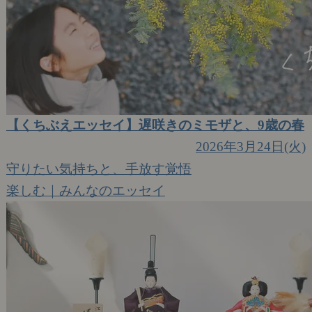
【くちぶえエッセイ】遅咲きのミモザと、9歳の春
2026年3月24日(火)
守りたい気持ちと、手放す覚悟
楽しむ｜みんなのエッセイ