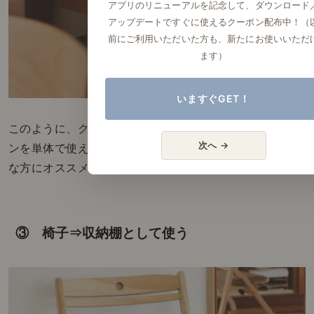
アプリのリニューアルを記念して、ダウンロード
アップデートですぐに使えるクーポン配布中！（
前にご利用いただいた方も、新たにお使いいただ
ます）
いますぐGET！
このように、クッション部分を取り外せたり、オットマ
次へ →
ンを単体で使えるようなソファー選びは、模様替え好き
な方にオススメです。
③ 椅子⇒収納棚として使う