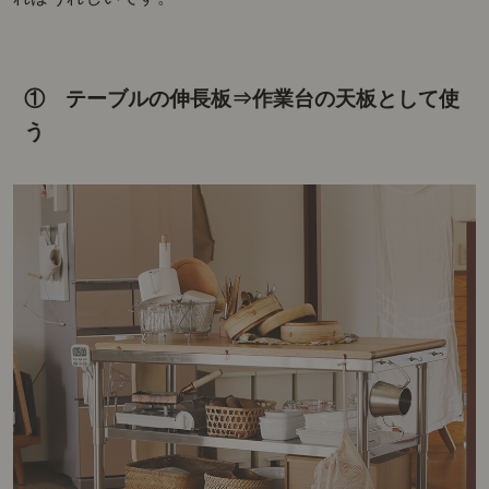
① テーブルの伸長板⇒作業台の天板として使
う