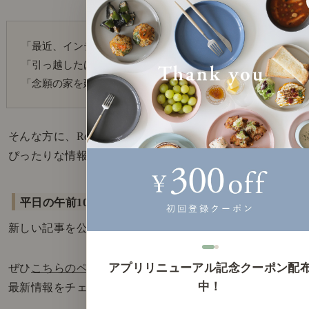
「最近、インテリアにちょっと興味が出てきた。」
「引っ越したばかりのお部屋を素敵に整えたい。」
「念願の家を建てたから、次はインテリアかな。」
そんな方に、Re:CENO Magはどこよりも
ぴったりな情報をお届けします。
平日の午前10時
に、
新しい記事を公開しております。
アプリリニューアル記念クーポン配
ぜひ
こちらのページ
をブックマークして、
中！
最新情報をチェックしてみてください！