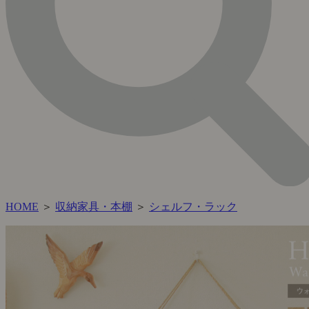
HOME
＞
収納家具・本棚
＞
シェルフ・ラック