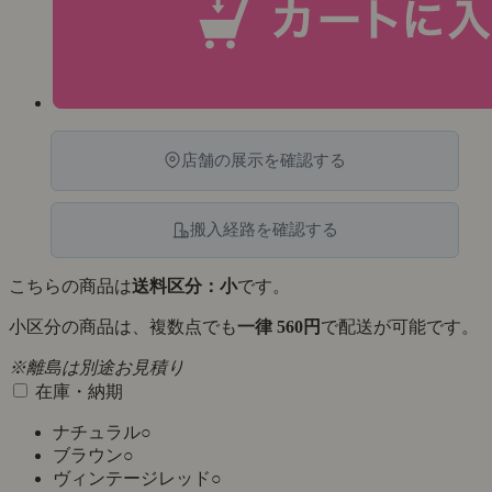
店舗の展示を確認する
搬入経路を確認する
こちらの商品は
送料区分：小
です。
小区分の商品は、複数点でも
一律 560円
で配送が可能です。
※離島は別途お見積り
在庫・納期
ナチュラル
○
ブラウン
○
ヴィンテージレッド
○