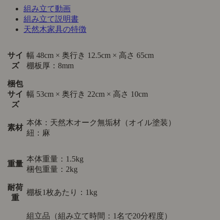
組み立て動画
組み立て説明書
天然木家具の特徴
サイ
幅 48cm × 奥行き 12.5cm × 高さ 65cm
ズ
棚板厚：8mm
梱包
サイ
幅 53cm × 奥行き 22cm × 高さ 10cm
ズ
本体：天然木オーク無垢材（オイル塗装）
素材
紐：麻
本体重量：1.5kg
重量
梱包重量：2kg
耐荷
棚板1枚あたり：1kg
重
組立品（組み立て時間：1名で20分程度）