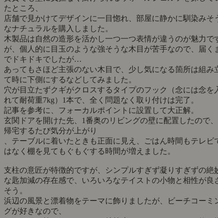
たところ、
店舗で見かけてデザインに一目惚れ、部屋に静かに馴染みそ
なナチュラルを購入しました。
木製品は自然の造形を活かし一つ一つ表情が違うのが魅力で
が、個人的に目玉のような強そうな木目が苦手なので、届く
でドキドキでしたが…
あってもさほど主張のない木目で、少し気になる箇所は組み
て時に下側にするなどしてみました。
穴が目立たずクギがクロスするタイプのフック（念には念を
れて耐荷重7kg）1本で、全く問題なく取り付けは完了。
記事を参考に、フォーカルポイントに設置して大正解。
玄関ドアを開けた先、1番奥のリビングの壁に配置したので、
帰宅するたび気分が上がり
、テーブルに着いたときも正面に見え、ごはん時間もテレビ
はなく棚を見てもぐもぐする時間が増えました。
支柱の意匠が特徴的ですが、シンプルすぎず凝りすぎずの絶
な匙加減の存在感で、いろいろなテイストの小物と相性が良
そう。
浜辺の風景と漂着物をテーマに飾りましたが、ビーチコーミ
グが好きなので、