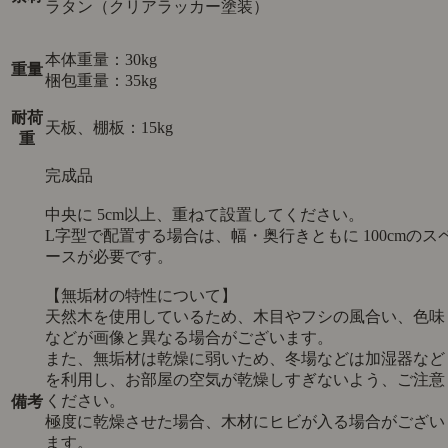
ラタン（クリアラッカー塗装）
本体重量：30kg
重量
梱包重量：35kg
耐荷
天板、棚板：15kg
重
完成品
中央に 5cm以上、重ねて設置してください。
L字型で配置する場合は、幅・奥行きともに 100cmのス
ースが必要です。
【無垢材の特性について】
天然木を使用しているため、木目やフシの風合い、色味
などが画像と異なる場合がございます。
また、無垢材は乾燥に弱いため、冬場などは加湿器など
を利用し、お部屋の空気が乾燥しすぎないよう、ご注意
ください。
備考
極度に乾燥させた場合、木材にヒビが入る場合がござい
ます。