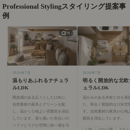
Professional Styling
スタイリング提案事
例
7枚
2026年7月
2026年7月
温もりあふれるナチュラ
明るく開放的な北欧
ルLDK
ュラルLDK
開放感のある広々としたLDKに、
温かみのある木材と白を基
自然素材の家具とグリーンを配
た、明るく開放的なLDK空
し、温かく心地よい雰囲気を演出
す。自然素材の家具が心地
しています。落ち着いた色合いの
囲気を演出しています。
ソファとラグが空間に統一感を与
LDK
10〜15畳
ナチュ