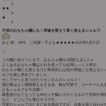
0
★★
0
★
0
子供のおもちゃ棚にも！用途を変えて長く使えるシェルフ
みど 様 40代 ご夫婦・子ども
★★★★★
2026年5月27日
この棚に辿りつくまで、おもちゃ棚を3回変えましたw
よくあるおもちゃ棚はどれを使っても結局しっくり来ず。
おもちゃ棚にも使えるけど将来的には別の用途にも使えるシ
ルフを探し求めていました。
そしてやっと見つけたリセノさんのシェルフ！
我が家はよく模様替えもする為、幅が可変で、コーナーにも
けるシェルフが大活躍！
最悪使わなくなっても80センチ幅に小さくなるので玄関や寝
など、どこにでも置けそうです。
可変のシェルフはたまにある商品ですが、合板を張り合わせ