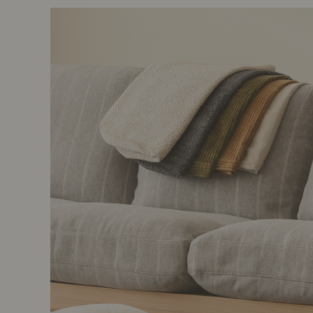
前に
キッチン家具
タオル・サニタリー
コーヒーグッズ
ナチュラルヴィンテージとは？
キッズ家具
フレグランス
Sunny in my life
コーディネートの基本
ダイニングの基本
照明の基本
みんなのエッセイ
おすすめカフェ
僕と私の愛用品