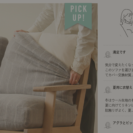
ング編
リング編
展示アイテム
展
アクセス
ア
デスク・チェア
収納雑貨
エプロン・クロス
こたつ
アート・フレーム
キッチンツール
照明
置物・オ
ナチュラルヴィンテージを知る
ナチュラルヴィンテージ実例
ナチュラルヴィンテージの基
フラワーベース・花瓶
観葉植物
家電
涼感寝具特集
夏の快適インテリア特集
リビング家具特集
トップ
ト
インテリアを学ぶ
展示アイテム
展
アクセス
ア
ディスプレイの基本
お手入れの基本
コツとノ
満足です
収納の基本
寝室の基本
キッチン
気分で変えたくな
このソファを選び
カーテンの基本
てカバー交換材質..
インテリアを楽しむ
夏用に衣替え
Let's DIY！
植物と暮らそう
話題の場
冬はウール生地の
夏に向けてリネン
食べるを楽しむ
日々のできごと
肌触りがよく、夏..
リセノのこと
アグラとピッ
蚤の市で見つけた偏愛品
Re:CENO Vlog（動画）
Re:CENO 