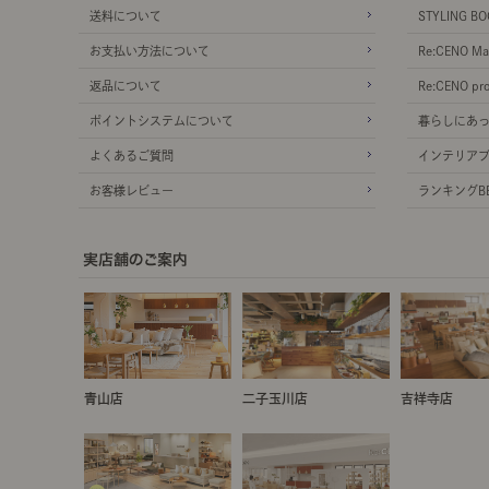
送料について
STYLING BO
お支払い方法について
Re:CENO Ma
返品について
Re:CENO pr
ポイントシステムについて
暮らしにあ
よくあるご質問
インテリア
お客様レビュー
ランキングBE
青山店
二子玉川店
吉祥寺店