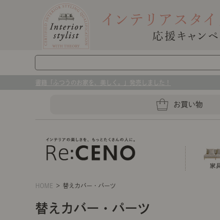
書籍「ふつうのお家を、美しく。」発売しました！
お買い物
HOME
＞ 替えカバー・パーツ
ソファー
ラグマット・カーペット
キッチングッズ収納
ソファー、ラグ、ベッド、照明
替えカバー・パーツ
センスのいらないインテリア｜お部屋づ
ベッド
ケア用品
プレート・お皿
店舗TOP