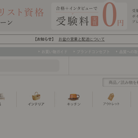
【お知らせ】
お盆の営業と配送について
お買い物ガイド
ブランドコンセプト
品質への取
クリアランス
テーブル
カーテン・ブラインド
グラス
ダイニング
寝具・布団
カトラリー
椅子・チ
寝具カバ
マグカッ
センスのいらないインテリア
など、欲しいインテリアをお得な価格で！
撮影などで使用し
トップ
ト
くりの
センスのいらないインテリア｜ベーススタイリ
センスのいらないインテリア
ユニットシェルフ
ミラー
ボウル・鉢
TVボード
時計
ポット
収納家具
クッショ
保存容器