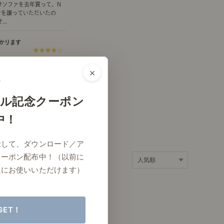
けソファを去年買って、N
ポート
お店だより
ンを譲っていただいたの
..
かります
★★★★☆
ションとカバーを買い替え
×
ネートレッスン
ナチュラルヴィンテージの作り方
出来るのも、洗濯できるの
..
ル記念クーポン
っと見る
中！
ときどき、古いもの」
Vlog「晴れのち、キッチン」
念して、ダウンロード／ア
ネートレッスン
クーポン配布中！（以前に
たにお使いいただけます）
GET！