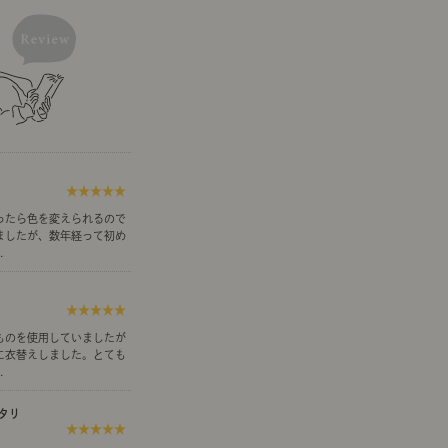
示アイテム
展示アイテム
クセス
アクセス
ブジェ
本
ダイニング特集
ップ
示アイテム
クセス
ウハウ（動画）
リビングの基本
★★★★★
の基本
書斎の基本
ったら色を変えられるので
ましたが、数年経って初め
.
★★★★★
所レポ
本と音楽と映画
ものを使用していましたが
に衣替えしました。とても
.
タリ
★★★★★
product
Buyer's Voice