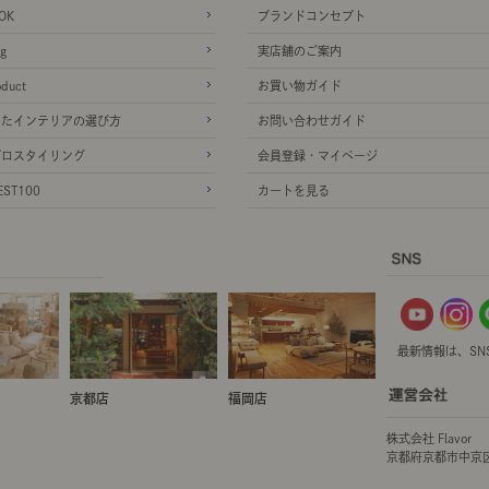
OK
ブランドコンセプト
g
実店舗のご案内
oduct
お買い物ガイド
ったインテリアの選び方
お問い合わせガイド
プロスタイリング
会員登録・マイページ
ST100
カートを見る
最新情報は、SN
京都店
福岡店
株式会社 Flavor
京都府京都市中京区