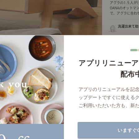
アグラの1.５人が
商品紹介（動画）
リセノ ランチ部
お仕事レ
OANAのオットマ
で、アグラに合わせ.
洗濯出来て助
特集
オットマンのクッ
AGRAソファのこと
センスのいらないインテリア
コーディ
ました。単品購入
も、犬が3匹いるの.
アプリリニューア
も
人気の連載
配布
ルームツアー
モーニングルーティン
Vlog「
アプリのリニューアルを記
Vlog「にわかに、暮らせば。」
ナチュラルヴィンテージの作り方
コーディ
ップデートですぐに使える
標準
詳細
サイズ／カラーをまとめる
ご利用いただいた方も、新
読み込みに失敗しました
いますぐ