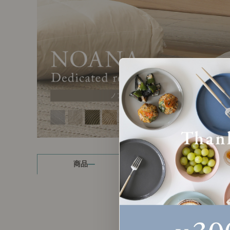
製品ストーリー
お知らせ
書籍連動企画
オリジナル家具の企画経緯
お部屋ビフォーアフター
Vlog「日々うらら」
商品
読み物