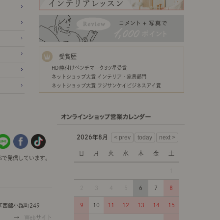
受賞歴
HDI格付けベンチマーク3ツ星受賞
ネットショップ大賞 インテリア・家具部門
ネットショップ大賞 フジサンケイビジネスアイ賞
2026年8月
日
月
火
水
木
金
土
Sで発信しています。
1
2
3
4
5
6
7
8
9
10
11
12
13
14
15
西錦小路町249
→
Webサイト