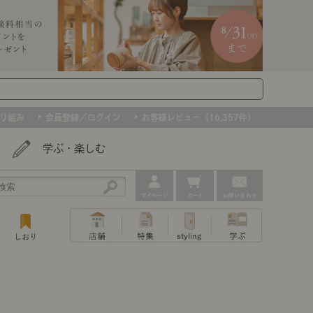
り組み
会員登録／ログイン
お客様レビュー（16,357件）
学ぶ・楽しむ
アウトレット
ェア
ー
プ
組み合わせて作るキッチン収納
「あぐらをかける」ソファー
お肌を守るレースカーテン
たインテリアを、数量限定で。早いもの勝ちです！
ップ
トップ
｜ポイントスタイ
センスのいらないインテリア｜動画
特集 一覧
・本棚
ン・スリッパ