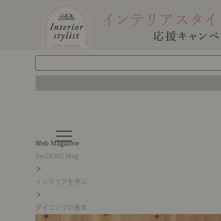
t
o
Web Magazine
g
g
Re:CENO Mag
l
＞
e
n
インテリアを学ぶ
a
v
＞
i
g
ダイニングの基本
a