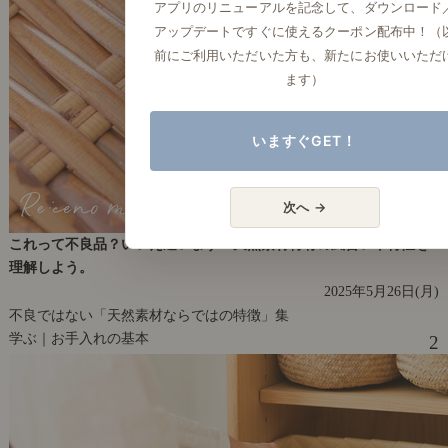
アプリのリニューアルを記念して、ダウンロード
アップデートですぐに使えるクーポン配布中！（
前にご利用いただいた方も、新たにお使いいただ
ます）
いますぐGET！
次へ →
これって不良品？いいえ違います！天然素材特有の風合いや特性を
理解しよう。
2025年5月26日(月)
不良ではない「天然素材ならではの特徴」集
学ぶ｜お手入れの基本
2