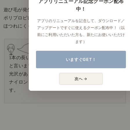
アプリリニューアル記念クーポン配布
中！
遊び毛が発生しにくいラグマットをお探しの方は、
ポリプロピレンのように、
アプリのリニューアルを記念して、ダウンロード／
ほつれにくく強度の高い素材を選びましょう。
アップデートですぐに使えるクーポン配布中！（以
前にご利用いただいた方も、新たにお使いいただけ
ます）
1本の長い繊維からなる糸を、「フィラメント糸」
いますぐGET！
と言います。
光沢があり、冷たい感触があります。
次へ →
ナイロン、シルクもフィラメント糸からできていま
す。