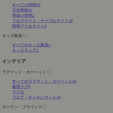
すべての照明
43
天井照明
20
壁掛け照明
2
フロアライト・テーブルライト
18
照明アクセサリー
3
キッズ家具
すべてのキッズ家具
2
キッズチェア
2
インテリア
ラグマット・カーペット
すべてのラグマット・カーペット
65
夏用ラグ
8
ラグ
52
フロア・キッチンマット
10
カーテン・ブラインド