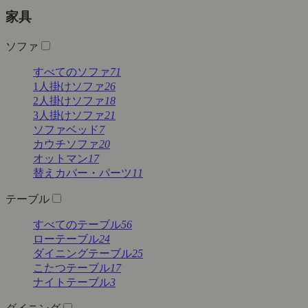
家具
ソファ
すべてのソファ
71
1人掛けソファ
26
2人掛けソファ
18
3人掛けソファ
21
ソファベッド
7
カウチソファ
20
オットマン
17
替えカバー・パーツ
11
テーブル
すべてのテーブル
56
ローテーブル
24
ダイニングテーブル
25
こたつテーブル
17
ナイトテーブル
3