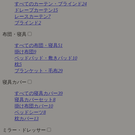
すべてのカーテン・ブラインド
24
ドレープカーテン
15
レースカーテン
7
ブラインド
2
布団・寝具
すべての布団・寝具
51
掛け布団
9
ベッドパッド・敷きパッド
10
枕
5
ブランケット・毛布
29
寝具カバー
すべての寝具カバー
39
寝具カバーセット
8
掛け布団カバー
10
ベッドシーツ
8
枕カバー
13
ミラー・ドレッサー