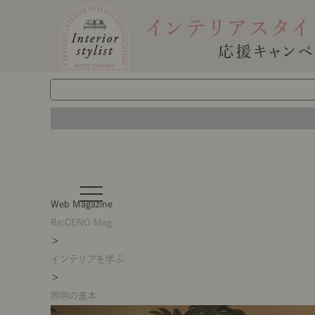
t
o
Web Magazine
g
g
Re:CENO Mag
l
＞
e
n
インテリアを学ぶ
a
v
＞
i
g
照明の基本
a