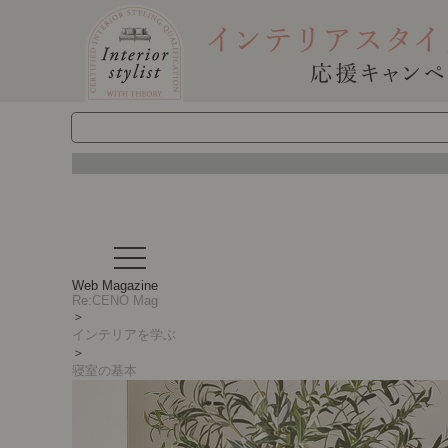
t
o
g
Web Magazine
g
Re:CENO Mag
l
＞
e
インテリアを学ぶ
n
＞
a
寝室の基本
v
i
g
a
t