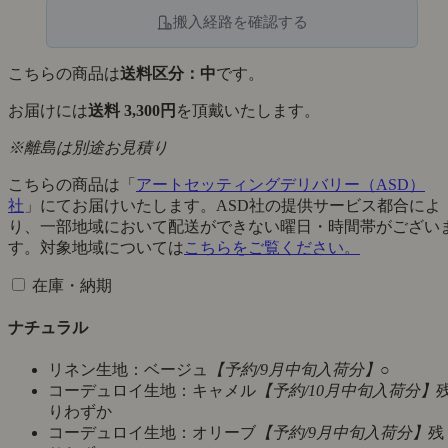
搬入経路を確認する
こちらの商品は
送料区分：中
です。
お届けには
送料 3,300円
を頂戴いたします。
※離島は別途お見積り
こちらの商品は「
アートセッティングデリバリー（ASD）
社
」にてお届けいたします。ASD社の提供サービス都合によ
り、一部地域において配送ができない曜日・時間帯がござい
す。対象地域については
こちらをご覧ください。
在庫・納期
ナチュラル
リネン生地：ベージュ
【予約/9月中旬入荷分】
○
コーデュロイ生地：キャメル
【予約/10月中旬入荷分】
りわずか
コーデュロイ生地：オリーブ
【予約/9月中旬入荷分】
残