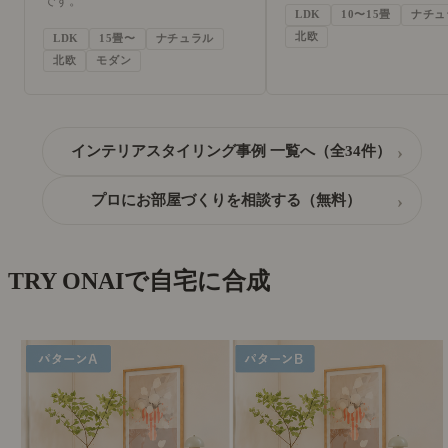
です。
LDK
10〜15畳
ナチュ
北欧
LDK
15畳〜
ナチュラル
北欧
モダン
›
インテリアスタイリング事例 一覧へ（全34件）
›
プロにお部屋づくりを相談する（無料）
TRY ON
AIで自宅に合成