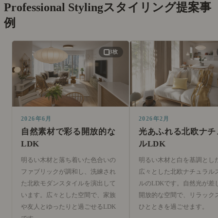
Professional Styling
スタイリング提案事
例
3枚
2026年6月
2026年2月
自然素材で彩る開放的な
光あふれる北欧ナチ
LDK
ルLDK
明るい木材と落ち着いた色合いの
明るい木材と白を基調とし
ファブリックが調和し、洗練され
広々とした北欧ナチュラル
た北欧モダンスタイルを演出して
ルのLDKです。自然光が差
います。広々とした空間で、家族
開放的な空間で、リラック
や友人とゆったりと過ごせるLDK
ひとときを過ごせます。