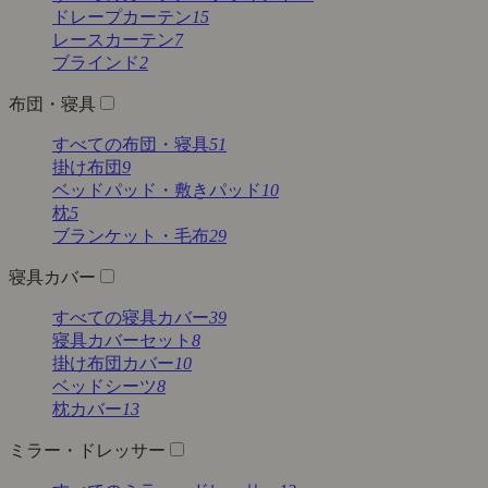
ドレープカーテン
15
レースカーテン
7
ブラインド
2
布団・寝具
すべての布団・寝具
51
掛け布団
9
ベッドパッド・敷きパッド
10
枕
5
ブランケット・毛布
29
寝具カバー
すべての寝具カバー
39
寝具カバーセット
8
掛け布団カバー
10
ベッドシーツ
8
枕カバー
13
ミラー・ドレッサー