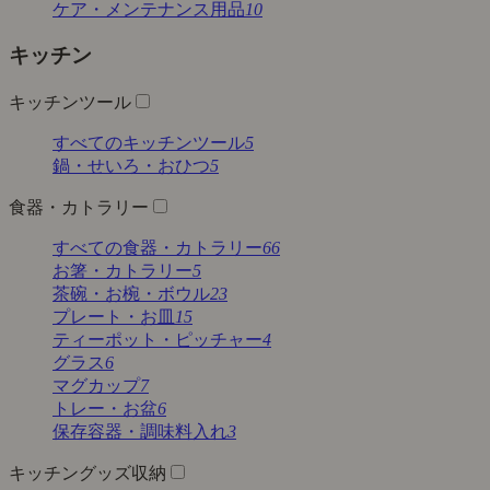
ケア・メンテナンス用品
10
キッチン
キッチンツール
すべてのキッチンツール
5
鍋・せいろ・おひつ
5
食器・カトラリー
すべての食器・カトラリー
66
お箸・カトラリー
5
茶碗・お椀・ボウル
23
プレート・お皿
15
ティーポット・ピッチャー
4
グラス
6
マグカップ
7
トレー・お盆
6
保存容器・調味料入れ
3
キッチングッズ収納