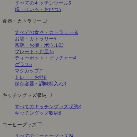
すべてのキッチンツール
5
鍋・せいろ・おひつ
5
食器・カトラリー
すべての食器・カトラリー
66
お箸・カトラリー
5
茶碗・お椀・ボウル
23
プレート・お皿
15
ティーポット・ピッチャー
4
グラス
6
マグカップ
7
トレー・お盆
6
保存容器・調味料入れ
3
キッチングッズ収納
すべてのキッチングッズ収納
8
キッチングッズ収納
8
コーヒーグッズ
すべてのコーヒーグッズ
24