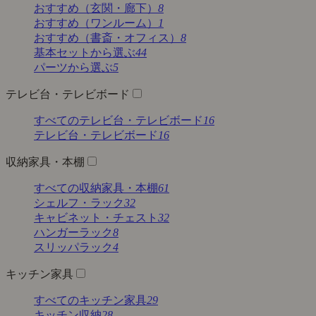
おすすめ（玄関・廊下）
8
おすすめ（ワンルーム）
1
おすすめ（書斎・オフィス）
8
基本セットから選ぶ
44
パーツから選ぶ
5
テレビ台・テレビボード
すべてのテレビ台・テレビボード
16
テレビ台・テレビボード
16
収納家具・本棚
すべての収納家具・本棚
61
シェルフ・ラック
32
キャビネット・チェスト
32
ハンガーラック
8
スリッパラック
4
キッチン家具
すべてのキッチン家具
29
キッチン収納
28