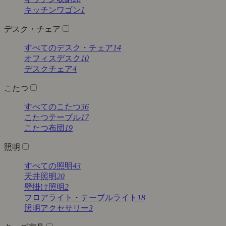
キッチンワゴン
1
デスク・チェア
すべてのデスク・チェア
14
オフィスデスク
10
デスクチェア
4
こたつ
すべてのこたつ
36
こたつテーブル
17
こたつ布団
19
照明
すべての照明
43
天井照明
20
壁掛け照明
2
フロアライト・テーブルライト
18
照明アクセサリー
3