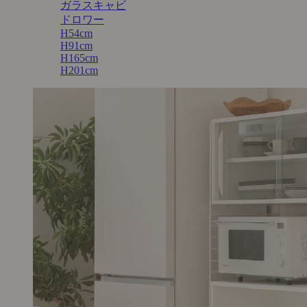
ガラスキャビ
ドロワー
H54cm
H91cm
H165cm
H201cm