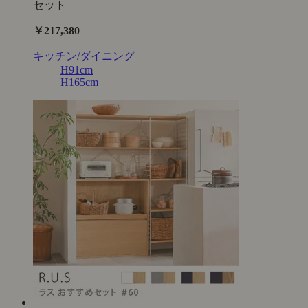
セット
￥217,380
キッチン/ダイニング
H91cm
H165cm