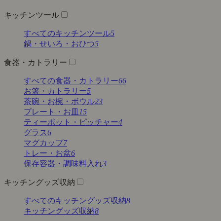
キッチンツール
すべてのキッチンツール
5
鍋・せいろ・おひつ
5
食器・カトラリー
すべての食器・カトラリー
66
お箸・カトラリー
5
茶碗・お椀・ボウル
23
プレート・お皿
15
ティーポット・ピッチャー
4
グラス
6
マグカップ
7
トレー・お盆
6
保存容器・調味料入れ
3
キッチングッズ収納
すべてのキッチングッズ収納
8
キッチングッズ収納
8