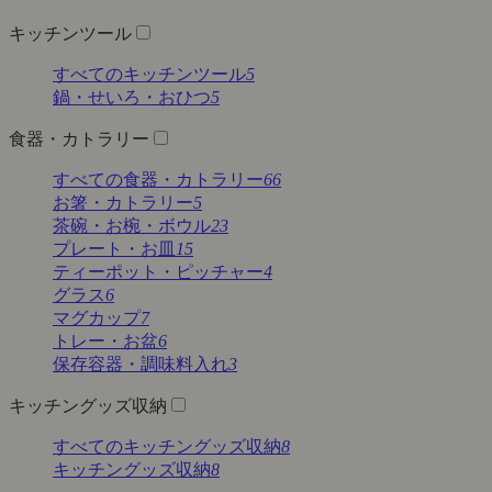
キッチンツール
すべてのキッチンツール
5
鍋・せいろ・おひつ
5
食器・カトラリー
すべての食器・カトラリー
66
お箸・カトラリー
5
茶碗・お椀・ボウル
23
プレート・お皿
15
ティーポット・ピッチャー
4
グラス
6
マグカップ
7
トレー・お盆
6
保存容器・調味料入れ
3
キッチングッズ収納
すべてのキッチングッズ収納
8
キッチングッズ収納
8