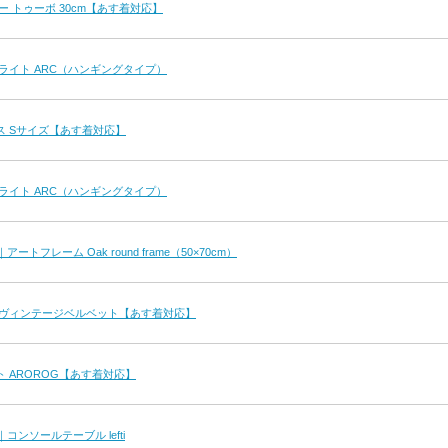
ー トゥーボ 30cm【あす着対応】
ライト ARC（ハンギングタイプ）
ス Sサイズ【あす着対応】
ライト ARC（ハンギングタイプ）
ct｜アートフレーム Oak round frame（50×70cm）
 ヴィンテージベルベット【あす着対応】
 AROROG【あす着対応】
ct｜コンソールテーブル lefti