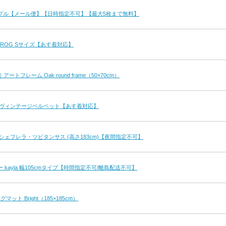
プル【メール便】【日時指定不可】【最大5枚まで無料】
OROG Sサイズ【あす着対応】
ct｜アートフレーム Oak round frame（50×70cm）
 ヴィンテージベルベット【あす着対応】
シェフレラ・ツピタンサス (高さ183cm)【夜間指定不可】
kayla 幅105cmタイプ【時間指定不可/離島配送不可】
ット Bright（185×185cm）