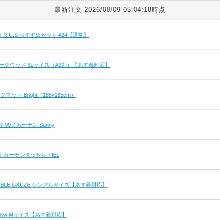
最新注文 2026/08/09 05:04:18時点
uct｜R.U.S おすすめセット #24【通常】
ークウッド 3Lサイズ（A3判）【あす着対応】
ット Bright（185×185cm）
99％カーテン Sunny
uct｜カーテンタッセル TIEL
BLE GAUZE シングルサイズ【あす着対応】
llow Mサイズ【あす着対応】