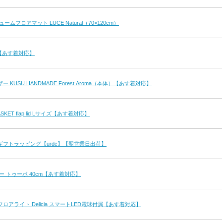
ムフロアマット LUCE Natural（70×120cm）
G【あす着対応】
KUSU HANDMADE Forest Aroma（本体）【あす着対応】
KET flap lid Lサイズ【あす着対応】
フトラッピング【urdc】【翌営業日出荷】
ー トゥーボ 40cm【あす着対応】
アライト Delicia スマートLED電球付属【あす着対応】