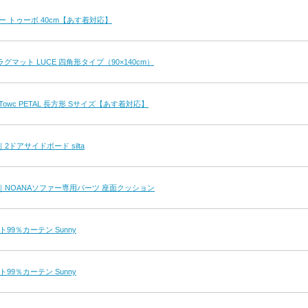
ー トゥーボ 40cm【あす着対応】
マット LUCE 四角形タイプ（90×140cm）
owc PETAL 長方形 Sサイズ【あす着対応】
ct｜2ドアサイドボード silta
duct｜NOANAソファー専用パーツ 座面クッション
99％カーテン Sunny
99％カーテン Sunny