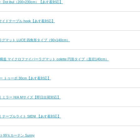
ot ibul（200×230cm）【あす着対応】
イドテーブル hook【あす着対応】
マット LUCE 四角形タイプ（90×140cm）
構造 マイクロファイバーラグマット colette 円形タイプ（直径140cm）
ー トゥーボ 30cm【あす着対応】
duct｜ミラー H/A Mサイズ【即日出荷対応】
duct｜テーブルライト SIENI 【あす着対応】
99％カーテン Sunny