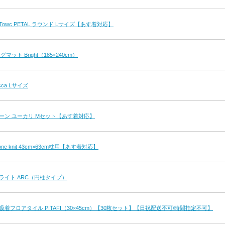
owc PETAL ラウンド Lサイズ【あす着対応】
ット Bright（185×240cm）
ca Lサイズ
ーン ユーカリ Mセット【あす着対応】
bone knit 43cm×63cm枕用【あす着対応】
ライト ARC（円柱タイプ）
着フロアタイル PITAFI（30×45cm）【30枚セット】【日祝配送不可/時間指定不可】