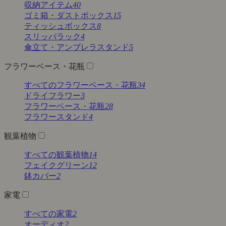
収納アイテム
40
ゴミ箱・ダストボックス
15
ティッシュボックス
8
スリッパラック
4
傘立て・アンブレラスタンド
5
フラワーベース・花瓶
すべてのフラワーベース・花瓶
34
ドライフラワー
3
フラワーベース・花瓶
28
フラワースタンド
4
観葉植物
すべての観葉植物
14
フェイクグリーン
12
鉢カバー
2
家電
すべての家電
2
オーディオ
2