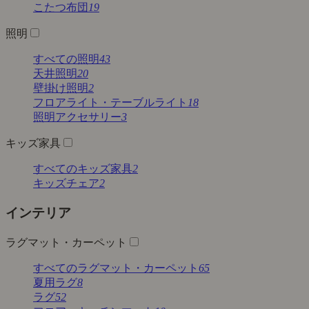
こたつ布団
19
照明
すべての照明
43
天井照明
20
壁掛け照明
2
フロアライト・テーブルライト
18
照明アクセサリー
3
キッズ家具
すべてのキッズ家具
2
キッズチェア
2
インテリア
ラグマット・カーペット
すべてのラグマット・カーペット
65
夏用ラグ
8
ラグ
52