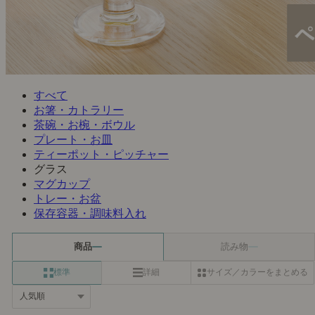
すべて
お箸・カトラリー
茶碗・お椀・ボウル
プレート・お皿
ティーポット・ピッチャー
グラス
マグカップ
トレー・お盆
保存容器・調味料入れ
商品
読み物
標準
詳細
サイズ／カラーをまとめる