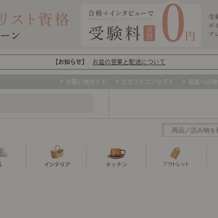
【お知らせ】
お盆の営業と配送について
お買い物ガイド
ブランドコンセプト
品質への取
クリアランス
テーブル
カーテン・ブラインド
グラス
ダイニング
寝具・布団
カトラリー
椅子・チ
寝具カバ
マグカッ
センスのいらないインテリア
ソファー、ラグ、ベッド、照明など、欲
トップ
ト
くりの
センスのいらないインテリア｜ベーススタイリ
センスのいらないインテリア
しいインテリアをお得な価格で！
ユニットシェルフ
ミラー
ボウル・鉢
TVボード
時計
ポット
収納家具
クッショ
保存容器