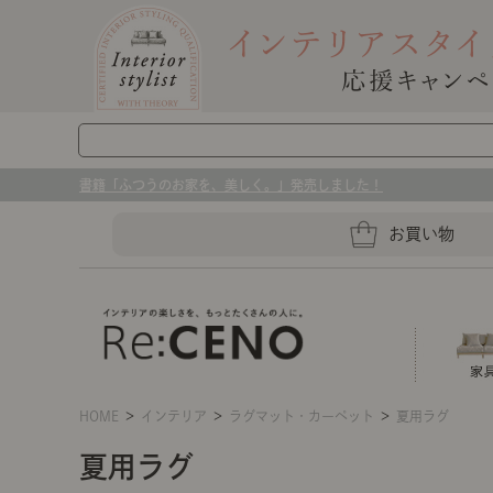
書籍「ふつうのお家を、美しく。」発売しました！
お買い物
HOME
＞
インテリア
＞
ラグマット・カーペット
＞
夏用ラグ
ソファー
ラグマット・カーペット
キッチングッズ収納
夏用ラグ
センスのいらないインテリア｜お部屋づ
ベッド
ケア用品
プレート・お皿
店舗TOP