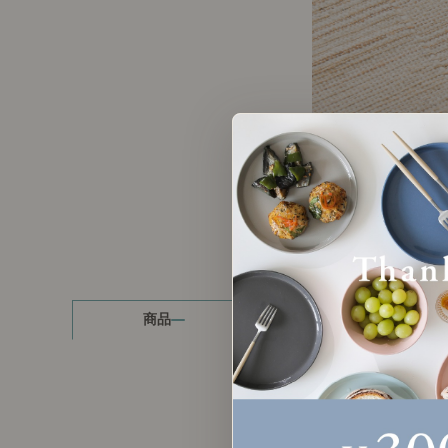
製品ストーリー
お知らせ
書籍連動企画
オリジナル家具の企画経緯
お部屋ビフォーアフター
Vlog「日々うらら」
商品
読み物