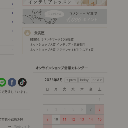
受賞歴
HDI格付けベンチマーク3ツ星受賞
ネットショップ大賞 インテリア・家具部門
ネットショップ大賞 フジサンケイビジネスアイ賞
2026年8月
日
月
火
水
木
金
土
Sで発信しています。
1
2
3
4
5
6
7
8
9
10
11
12
13
14
15
西錦小路町249
→
Webサイト