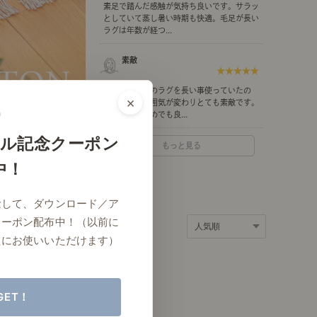
素足で踏んだ感触が気持ち良いです。サラッ
ポート
お店だより
としていて蒸し暑い時期も快適。毛足が長い
ラグは年数が経つ...
素敵
★★★★★
夏は畳タイプのラグを長い事使っていたの
×
ネートレッスン
ナチュラルヴィンテージの作り方
で、部屋の雰囲気が変わりとても素敵です。
もう少し大きめでも良...
ル記念クーポン
もっと見る
中！
ときどき、古いもの」
Vlog「晴れのち、キッチン」
念して、ダウンロード／ア
ネートレッスン
クーポン配布中！（以前に
たにお使いいただけます）
GET！