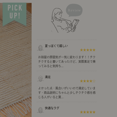
示アイテム
展示アイテム
クセス
アクセス
ブジェ
組み合わせて作るキッチン収納
「あぐらをかける」ソファー
お肌を守るレースカーテン
本
ダイニング特集
ップ
示アイテム
クセス
ウハウ（動画）
リビングの基本
夏っぽくて嬉しい
★★★★★
の基本
書斎の基本
お部屋の雰囲気が一気に変わります！！チク
チクすると書いてあったけど、実際素足で乗
ってみると気持ち...
満足
★★★★☆
所レポ
本と音楽と映画
よかった点・風合いがいいので満足していま
す・商品説明にちゃんと少しチクチク感を感
じる人がいると買...
快適なラグ
★★★★★
product
Buyer's Voice