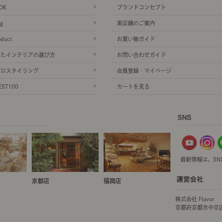
OK
ブランドコンセプト
g
実店舗のご案内
oduct
お買い物ガイド
ったインテリアの選び方
お問い合わせガイド
プロスタイリング
会員登録・マイページ
ST100
カートを見る
最新情報は、SN
京都店
福岡店
株式会社 Flavor
京都府京都市中京区