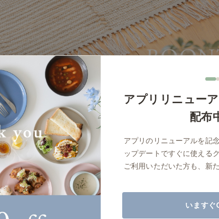
商品紹介（動画）
リセノ ランチ部
お仕事レ
特集
AGRAソファのこと
センスのいらないインテリア
コーディ
アプリリニューア
人気の連載
配布
ルームツアー
モーニングルーティン
Vlog「
アプリのリニューアルを記
Vlog「にわかに、暮らせば。」
ナチュラルヴィンテージの作り方
コーディ
ップデートですぐに使える
標準
詳細
サイズ／カラーをまとめる
ご利用いただいた方も、新
読み込みに失敗しました
いますぐ