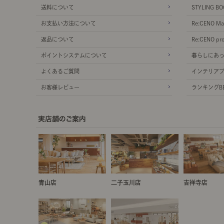
送料について
STYLING BO
お支払い方法について
Re:CENO Ma
返品について
Re:CENO pr
ポイントシステムについて
暮らしにあ
よくあるご質問
インテリア
お客様レビュー
ランキングBE
青山店
二子玉川店
吉祥寺店