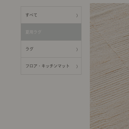
前に
キッチン家具
タオル・サニタリー
コーヒーグッズ
すべて
ナチュラルヴィンテージとは？
キッズ家具
フレグランス
Sunny in my life
夏用ラグ
コーディネートの基本
ラグ
ダイニングの基本
フロア・キッチンマット
照明の基本
みんなのエッセイ
おすすめカフェ
僕と私の愛用品