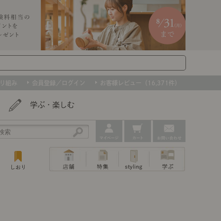
り組み
会員登録／ログイン
お客様レビュー（16,371件）
学ぶ・楽しむ
アウトレット
ェア
ー
プ
撮影などで使用したインテリアを、数量
ップ
トップ
｜ポイントスタイ
センスのいらないインテリア｜動画
特集 一覧
・本棚
ン・スリッパ
限定で。早いもの勝ちです！