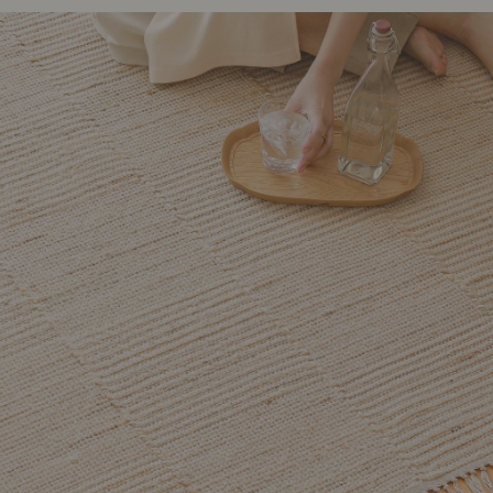
ング編
リング編
展示アイテム
展
アクセス
ア
デスク・チェア
収納雑貨
エプロン・クロス
こたつ
アート・フレーム
キッチンツール
照明
置物・オ
ナチュラルヴィンテージを知る
ナチュラルヴィンテージ実例
ナチュラルヴィンテージの基
フラワーベース・花瓶
観葉植物
家電
涼感寝具特集
夏の快適インテリア特集
リビング家具特集
トップ
ト
インテリアを学ぶ
展示アイテム
展
アクセス
ア
ディスプレイの基本
お手入れの基本
コツとノ
収納の基本
寝室の基本
キッチン
カーテンの基本
インテリアを楽しむ
Let's DIY！
植物と暮らそう
話題の場
食べるを楽しむ
日々のできごと
リセノのこと
蚤の市で見つけた偏愛品
Re:CENO Vlog（動画）
Re:CENO 