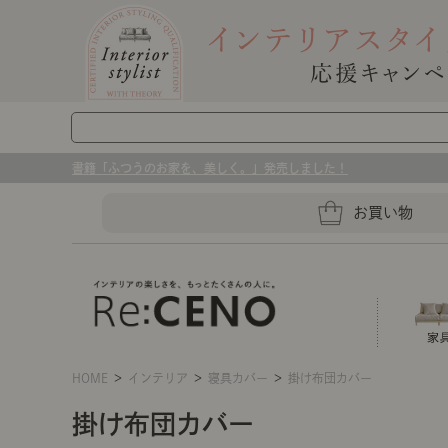
書籍「ふつうのお家を、美しく。」発売しました！
お買い物
HOME
＞
インテリア
＞
寝具カバー
＞
掛け布団カバー
ソファー
ラグマット・カーペット
キッチングッズ収納
ソファー、ラグ、ベッド、照明
掛け布団カバー
センスのいらないインテリア｜お部屋づ
ベッド
ケア用品
プレート・お皿
店舗TOP