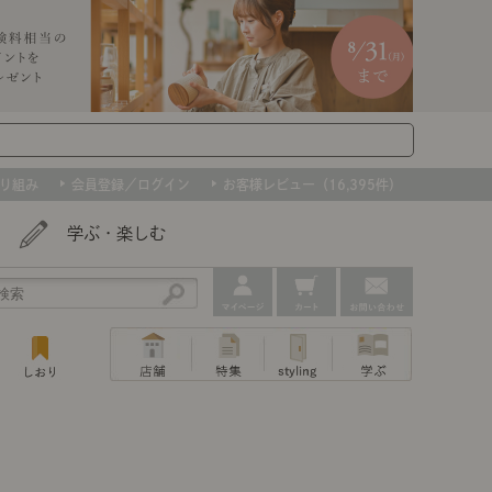
り組み
会員登録／ログイン
お客様レビュー（16,395件）
学ぶ・楽しむ
アウトレット
ェア
ー
プ
組み合わせて作るキッチン収納
「あぐらをかける」ソファー
お肌を守るレースカーテン
たインテリアを、数量限定で。早いもの勝ちです！
ップ
トップ
｜ポイントスタイ
センスのいらないインテリア｜動画
特集 一覧
・本棚
ン・スリッパ