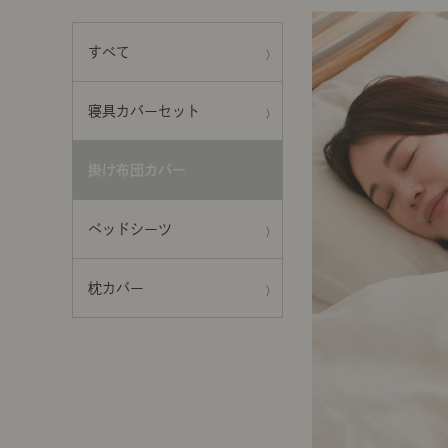
前に
キッチン家具
タオル・サニタリー
コーヒーグッズ
すべて
ナチュラルヴィンテージとは？
キッズ家具
フレグランス
Sunny in my life
寝具カバーセット
コーディネートの基本
掛け布団カバー
ダイニングの基本
ベッドシーツ
照明の基本
枕カバー
みんなのエッセイ
おすすめカフェ
僕と私の愛用品