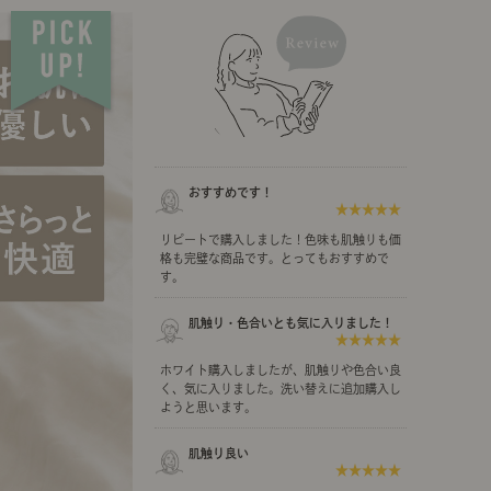
示アイテム
展示アイテム
クセス
アクセス
ブジェ
本
ダイニング特集
ップ
示アイテム
クセス
ウハウ（動画）
リビングの基本
おすすめです！
★★★★★
の基本
書斎の基本
リピートで購入しました！色味も肌触りも価
格も完璧な商品です。とってもおすすめで
す。
肌触り・色合いとも気に入りました！
★★★★★
所レポ
本と音楽と映画
ホワイト購入しましたが、肌触りや色合い良
く、気に入りました。洗い替えに追加購入し
ようと思います。
肌触り良い
★★★★★
product
Buyer's Voice