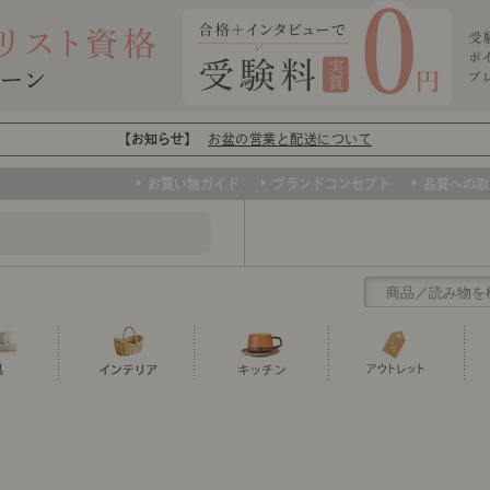
【お知らせ】
お盆の営業と配送について
お買い物ガイド
ブランドコンセプト
品質への取
クリアランス
テーブル
カーテン・ブラインド
グラス
ダイニング
寝具・布団
カトラリー
椅子・チ
寝具カバ
マグカッ
センスのいらないインテリア
など、欲しいインテリアをお得な価格で！
撮影などで使用し
トップ
ト
くりの
センスのいらないインテリア｜ベーススタイリ
センスのいらないインテリア
ユニットシェルフ
ミラー
ボウル・鉢
TVボード
時計
ポット
収納家具
クッショ
保存容器