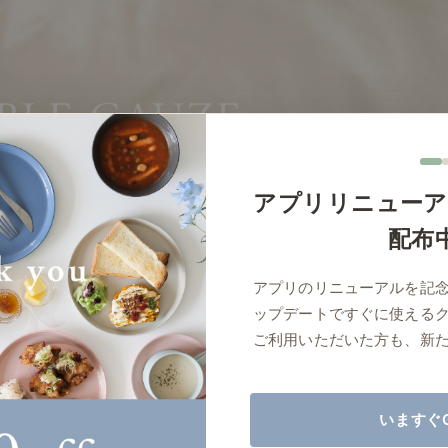
商品紹介（動画）
リセノ ランチ部
お仕事レ
特集
AGRAソファのこと
センスのいらないインテリア
コーディ
アプリリニューア
人気の連載
配布
ルームツアー
モーニングルーティン
Vlog「
アプリのリニューアルを記
Vlog「にわかに、暮らせば。」
ナチュラルヴィンテージの作り方
コーディ
ップデートですぐに使える
標準
詳細
サイズ／カラーをまとめる
ご利用いただいた方も、新
読み込みに失敗しました
いますぐ