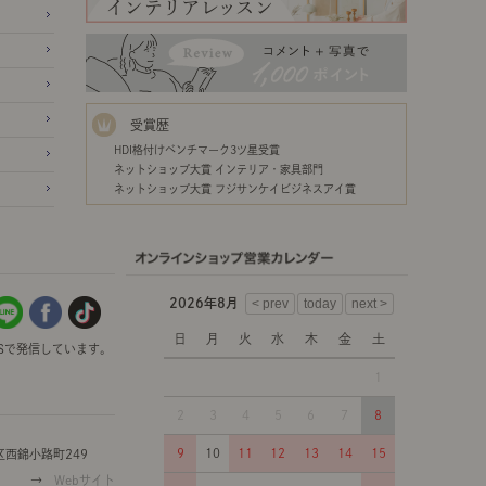
受賞歴
HDI格付けベンチマーク3ツ星受賞
ネットショップ大賞 インテリア・家具部門
ネットショップ大賞 フジサンケイビジネスアイ賞
2026年8月
日
月
火
水
木
金
土
Sで発信しています。
1
2
3
4
5
6
7
8
9
10
11
12
13
14
15
西錦小路町249
→
Webサイト