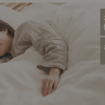
ング編
リング編
展示アイテム
展
アクセス
ア
デスク・チェア
収納雑貨
エプロン・クロス
こたつ
アート・フレーム
キッチンツール
照明
置物・オ
ナチュラルヴィンテージを知る
ナチュラルヴィンテージ実例
ナチュラルヴィンテージの基
フラワーベース・花瓶
観葉植物
家電
涼感寝具特集
夏の快適インテリア特集
リビング家具特集
トップ
ト
インテリアを学ぶ
展示アイテム
展
アクセス
ア
ディスプレイの基本
お手入れの基本
コツとノ
収納の基本
寝室の基本
キッチン
カーテンの基本
インテリアを楽しむ
Let's DIY！
植物と暮らそう
話題の場
食べるを楽しむ
日々のできごと
リセノのこと
蚤の市で見つけた偏愛品
Re:CENO Vlog（動画）
Re:CENO 