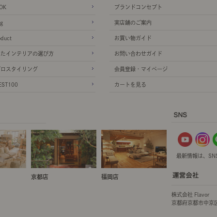
OK
ブランドコンセプト
g
実店舗のご案内
oduct
お買い物ガイド
ったインテリアの選び方
お問い合わせガイド
プロスタイリング
会員登録・マイページ
ST100
カートを見る
最新情報は、SN
京都店
福岡店
株式会社 Flavor
京都府京都市中京区