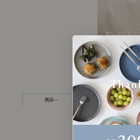
製品ストーリー
お知らせ
書籍連動企画
オリジナル家具の企画経緯
お部屋ビフォーアフター
Vlog「日々うらら」
商品
読み物