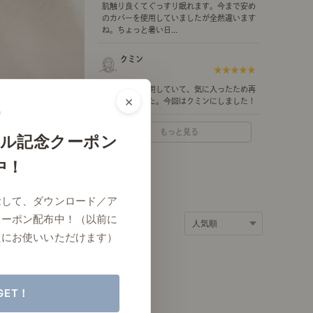
肌触り良くてぐっすり眠れます。今まで安め
ポート
お店だより
のカバーを使用していましたが全然違います
ね。ちょっと暑い日...
クミン
★★★★★
ホワイトを使用していて、気に入ったため再
×
ネートレッスン
ナチュラルヴィンテージの作り方
度購入しました。今回はクミンにしました！
もっと見る
ル記念クーポン
中！
ときどき、古いもの」
Vlog「晴れのち、キッチン」
念して、ダウンロード／ア
ネートレッスン
クーポン配布中！（以前に
たにお使いいただけます）
GET！