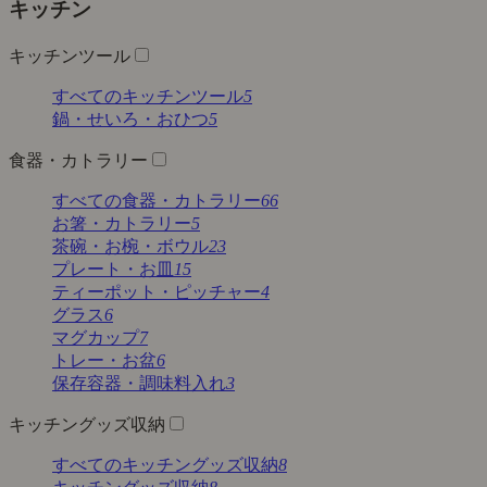
キッチン
キッチンツール
すべてのキッチンツール
5
鍋・せいろ・おひつ
5
食器・カトラリー
すべての食器・カトラリー
66
お箸・カトラリー
5
茶碗・お椀・ボウル
23
プレート・お皿
15
ティーポット・ピッチャー
4
グラス
6
マグカップ
7
トレー・お盆
6
保存容器・調味料入れ
3
キッチングッズ収納
すべてのキッチングッズ収納
8