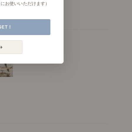
たにお使いいただけます）
GET！
→