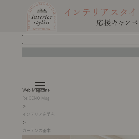
t
o
Web Magazine
g
g
Re:CENO Mag
l
＞
e
n
インテリアを学ぶ
a
v
＞
i
g
カーテンの基本
a