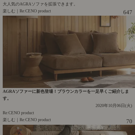
大人気のAGRAソファを拡張できます。
楽しむ｜Re:CENO product
647
AGRAソファーに新色登場！ブラウンカラーを一足早くご紹介しま
す。
2020年10月06日(火)
Re:CENO product
楽しむ｜Re:CENO product
70