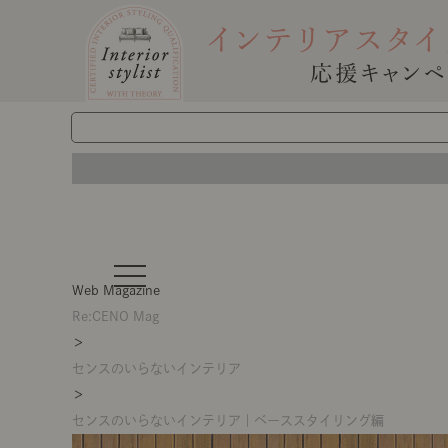
t
o
Web Magazine
g
g
Re:CENO Mag
l
＞
e
n
センスのいらないインテリア
a
v
＞
i
g
センスのいらないインテリア｜ベーススタイリング編
a