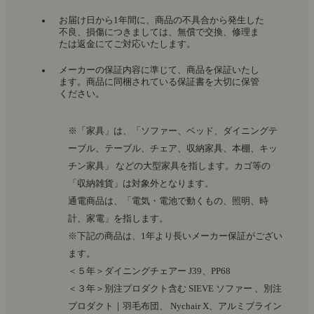
お届け日から1年間に、商品の不具合から発生した
不良、損傷につきましては、無償で交換、修理ま
たは返金にてご対応いたします。
メーカーの保証内容に準じて、商品を保証いたし
ます。商品に同梱されている保証書を大切に保管
ください。
※「家具」は、「ソファー、ベッド、ダイニングテ
ーブル、テーブル、チェア、収納家具、本棚、キッ
チン家具」 などの大型家具を指します。カゴ等の
「収納雑貨」は対象外となります。
通電商品は、「電気・電池で動くもの、照明、時
計、家電」を指します。
※下記の商品は、1年より長いメーカー保証がござい
ます。
＜５年＞ダイニングチェアー J39、PP68
＜３年＞別注プロダクト含む SIEVE ソファー 、別注
プロダクト｜羽毛布団、 Nychair X、アルミブライン